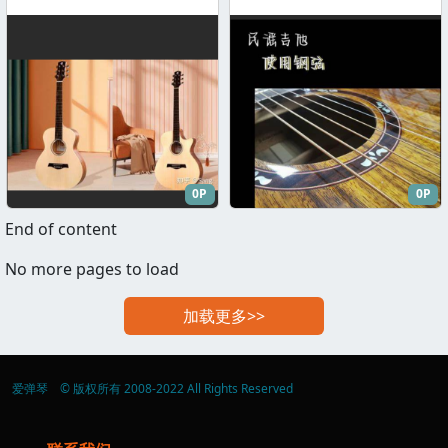
核心问题才是选择适合自己吉他
法虽夸张，但影响深远！本文将
的关键，帮助新手进行更理性的
从外观、音色、弦距、演奏风格
选择。
等方面详细对比两者的区别，分
析各自适合的人群，并提供实用
的选购建议，助你做出不后悔的
决定。
0P
0P
End of content
No more pages to load
加载更多>>
爱弹琴 © 版权所有 2008-2022 All Rights Reserved