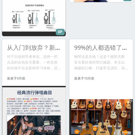
0P
从入门到放弃？新手吉他选错，可能毁掉你的音乐梦！(附吉他“防劝退”清单)
99%的人都选错了！学乐器先钢琴还是吉他？内行人告诉你真相！
对于吉他初学者来说，选择一把
钢琴还是吉他？这是个困扰无数
合适的吉他至关重要。一把劣质
音乐爱好者的世纪难题。本文以
的吉他不仅会影响学习体验，还
揭秘的口吻，打破常见误区，深
会导致手指疼痛、音准不稳定，
入分析钢琴和吉他的优劣，助你
发表于9月前
发表于10月前
最终丧失学习兴趣，甚至放弃。
找到最适合自己的乐器。
本文将详细介绍新手吉他选择的
关键要素，提供一份详尽的“防劝
退”清单，帮助你找到最适合自己
的第一把吉他，开启愉快的音乐
之旅。