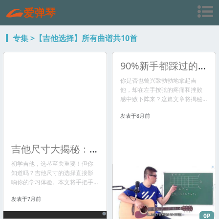
爱弹琴
专集
>【吉他选择】所有曲谱共10首
90%新手都踩过的坑！吉他左手入门，这3个“秘密”老师绝对不会告诉你...
你是否也曾兴致勃勃地拿起吉
他，却在左手按弦的疼痛和挫败
感中败下阵来？这篇文章将揭秘
吉他左手入门的3个“秘密”，避开
发表于8月前
新手常踩的坑，让你少走弯路，
更快入门！
吉他尺寸大揭秘：你的手型，决定你的琴！选错毁一生？！
初学吉他，选琴至关重要！但你
知道吗？吉他尺寸的选择直接影
响你的学习体验。本文将手把手
教你根据手型、身高选择最适合
发表于7月前
你的吉他尺寸，避免学习弯路，
轻松入门！
0P