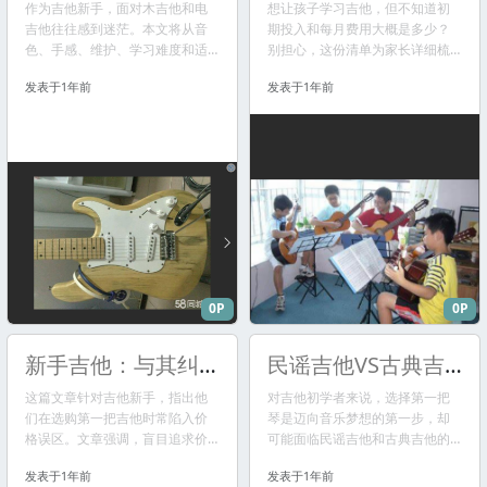
作为吉他新手，面对木吉他和电
想让孩子学习吉他，但不知道初
吉他往往感到迷茫。本文将从音
期投入和每月费用大概是多少？
色、手感、维护、学习难度和适
别担心，这份清单为家长详细梳
用场景等多个维度，详细对比两
理了儿童学习吉他第一个月的各
发表于1年前
发表于1年前
者的特点、优缺点，并针对不同
项可能开销，包括吉他、课程、
音乐偏好给出实用建议，帮你选
教材、配件等费用，并提供了选
出最适合你的第一把吉他。
择建议和注意事项，帮助您做出
更明智的决策。
0P
0P
新手吉他：与其纠结价格，不如搞懂这3个核心问题！
民谣吉他VS古典吉他：新手的第一把琴，选错毁终身？
这篇文章针对吉他新手，指出他
对吉他初学者来说，选择第一把
们在选购第一把吉他时常陷入价
琴是迈向音乐梦想的第一步，却
格误区。文章强调，盲目追求价
可能面临民谣吉他和古典吉他的
格不如先弄清自己的学习目标、
世纪难题。选错琴，轻则手痛放
发表于1年前
发表于1年前
预算和喜欢的音乐风格，这三个
弃，重则热情磨灭，“毁终身”的说