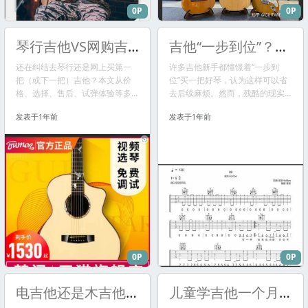
0P
0P
琴行吉他VS网购吉他，谁更适合你？终极购买指南！
吉他“一步到位”？99%的人都后悔了！为什么？
还在纠结去琴行还是网上买第一
许多吉他新手都憧憬着“一步到
把（或下一把）吉他？本文从价
位”买一把好琴，认为这样可以省
格、选择、售后、试弹体验等多
去后续麻烦。然而，残酷的现实
个维度，全面对比琴行和网购的
是，绝大多数选择“一步到位”的初
发表于1年前
发表于1年前
优劣势，并针对初学者和有经验
学者最终都后悔了。本文深入剖
的吉他手给出购买建议，帮你找
析了新手吉他购买“一步到位”的种
到最适合自己的购买方式。
种弊端，如对吉他认知不足、无
法确定真实需求、造成巨大浪费
等，并提出更明智的建议：从入
门琴起步，在实践中积累经验，
待需求
0P
0P
电吉他还是木吉他？别纠结了！这篇帮你选对你的第一把吉他
儿童学吉他一个月要多少钱？这份清单爸妈一定要看！