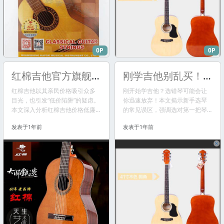
0P
0P
红棉吉他官方旗舰店：别被低价骗了？还是捡到宝了？深度揭秘其性价比！
刚学吉他别乱买！《红棉吉他官方旗舰店》这几款专为小白设计，省钱不踩坑！
红棉吉他以其亲民价格吸引众多
刚开始学吉他？选错琴可能会让
目光，也引发“低价陷阱”的疑虑。
你迅速放弃！本文揭示新手选琴
本文深入分析红棉吉他价格低廉
的常见误区，强调选对第一把琴
的原因，并重点揭示在官方旗舰
对学习进度的重要性。重点推荐
发表于1年前
发表于1年前
店购买红棉吉他，如何在特定价
红棉吉他官方旗舰店中，专为初
位上提供超值品质与服务，打消
学者设计的几款型号，详细介绍
消费者顾虑，证明其官方渠道的
其易弹性、稳定性、耐用性等特
独特性价比优势，帮助消费者判
点，并强调官方渠道的正品保障
断是“被骗”还是“捡宝”。
与完善售后，帮助新手小白和家
长们避开陷阱，轻松入门，享受
音乐乐趣。