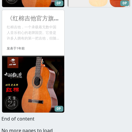
0P
0P
《红棉吉他官方旗舰店》：情怀还是实力？当年的它现在如何？
红棉吉他，一个承载着无数中国
人音乐初心的老牌国货。它曾是
许多人拥有的第一把吉他，但随
着时代变迁，红棉似乎淡出了视
发表于1年前
线。本文将从《红棉吉他官方旗
舰店》入手，探究这个经典品牌
如今的现状，分析其产品、工艺
与音色是否依然具有竞争力，回
应“情怀”与“实力”的疑问，并
highlighting 官方渠道的价值。
0P
End of content
No more pages to load