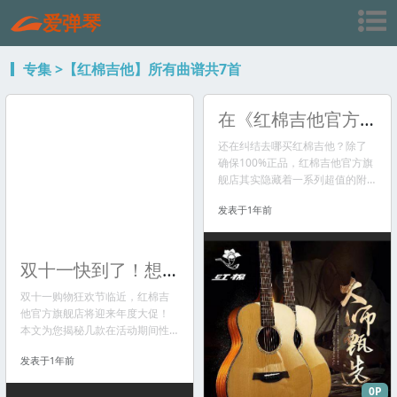
爱弹琴
专集
>【红棉吉他】所有曲谱共7首
在《红棉吉他官方旗舰店》买吉他，除了正品你还能得到什么？隐藏福利大曝光！
还在纠结去哪买红棉吉他？除了
确保100%正品，红棉吉他官方旗
舰店其实隐藏着一系列超值的附
加服务和福利，让你的购买体验
发表于1年前
远超预期！本文将为你揭秘这些
不常被提及的“隐藏福利”，从出厂
专业调校到专属学习资源，让你
明白为何选择官方店才是真正物
双十一快到了！想在《红棉吉他官方旗舰店》抄底？这几个型号性价比逆天，千万别错过！
超所值！
双十一购物狂欢节临近，红棉吉
他官方旗舰店将迎来年度大促！
本文为您揭秘几款在活动期间性
价比逆天的明星型号，从入门到
发表于1年前
进阶，总有一款适合你，绝对是
抄底入手的好时机，不看血亏！
0P