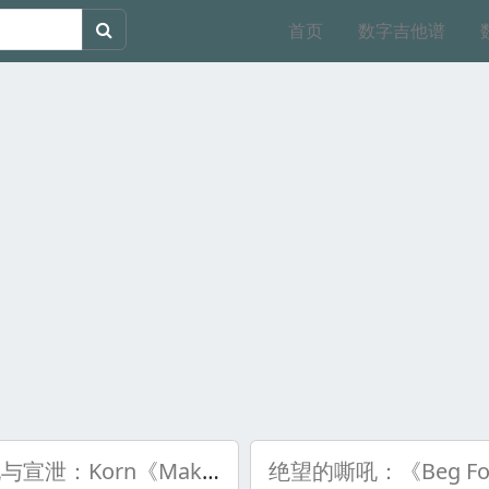
首页
数字吉他谱
嘶吼与宣泄：Korn《Make Me Bad》贝斯谱背后的青春躁动