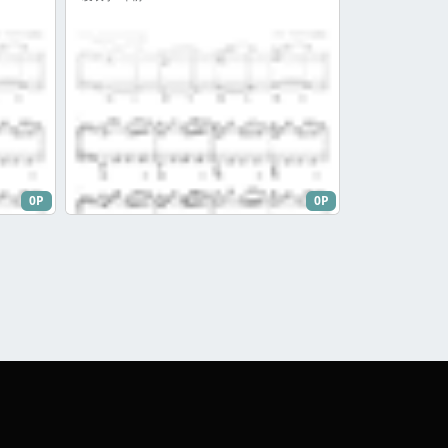
0P
0P