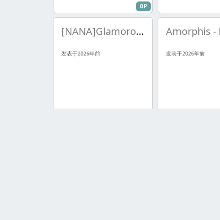
0P
[NANA]Glamorous sky 总谱
发表于2026年前
发表于2026年前
0P
larc_en_ciel_pretty_girl