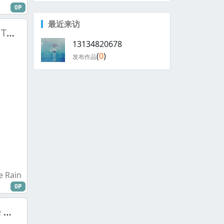
0P
最近来访
Led Zeppelin - The Rain Song
13134820678
(
0
)
发布作品
0P
Thrice - Image Of The Invisible