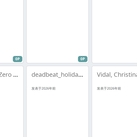
0P
0P
Dimension Zero - Your Darkest Hour
deadbeat_holiday~~Green Day
发表于2026年前
发表于2026年前