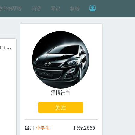
数字钢琴谱
简谱
琴记
制谱
Frusciante, John - Representing
深情告白
关 注
级别:
小学生
积分:2666