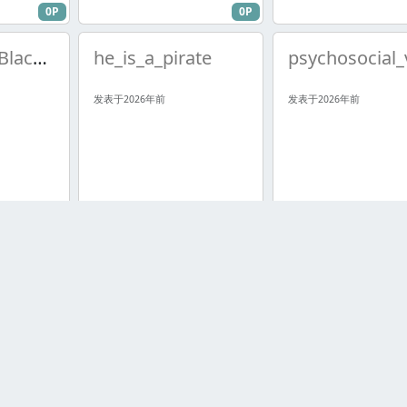
0P
0P
Amorphis - Black Winter Day
he_is_a_pirate
psychosocial_
发表于2026年前
发表于2026年前
0P
0P
Happysad - Czysty Jak Lza
Aerosmith - Shut Up And Dance