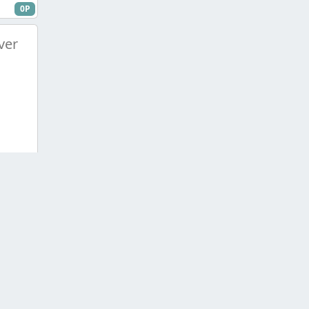
0P
ver
0P
Piramis - iszint閚 Akarok Elni