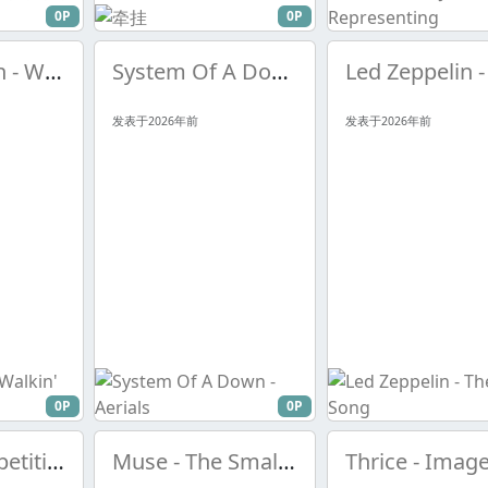
0P
0P
Munde, Alan - Walkin' Around
System Of A Down - Aerials
发表于2026年前
发表于2026年前
0P
0P
Heavy Competition - Blackened Woods
Muse - The Small Print