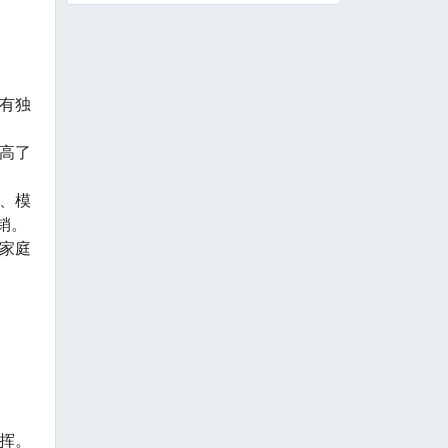
有独
高了
、模
销。
家庭
挥。