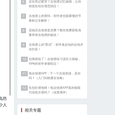
还在死记硬背？吉他谱记忆秘籍，让你
6
彻底告别乐谱恐惧症！
吉他谱上的密码：初学者也能看懂的节
7
奏标记全解析！
花钱买吉他谱是浪费？教你免费获取海
8
量简单吉他谱的秘诀！
吉他谱上的“黑话”：初学者必知的吉他术
9
语扫盲！
别再瞎练了！吉他谱练习误区大揭秘，
10
99%的初学者都犯过！
电吉他谱APP：下一个吉他英雄，是你
11
吗？（入门到精通全攻略）
告别扒谱地狱！电吉他谱APP真的能取
12
代传统乐谱吗？（深度测评）
高昂
少人
相关专题