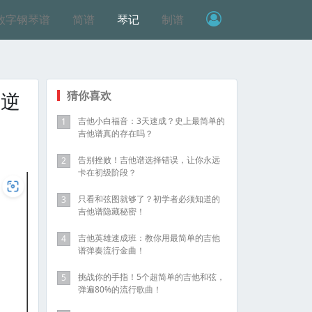
数字钢琴谱
简谱
琴记
制谱
附逆
猜你喜欢
吉他小白福音：3天速成？史上最简单的
1
吉他谱真的存在吗？
告别挫败！吉他谱选择错误，让你永远
2
卡在初级阶段？
只看和弦图就够了？初学者必须知道的
3
吉他谱隐藏秘密！
吉他英雄速成班：教你用最简单的吉他
4
谱弹奏流行金曲！
挑战你的手指！5个超简单的吉他和弦，
5
弹遍80%的流行歌曲！