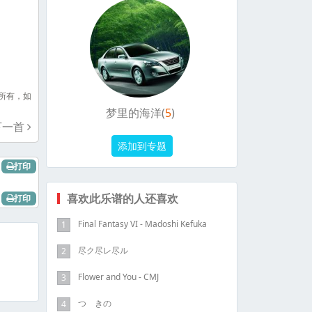
所有，如
梦里的海洋(
5
)
下一首
打印
喜欢此乐谱的人还喜欢
打印
Final Fantasy VI - Madoshi Kefuka
1
尽ク尽レ尽ル
2
Flower and You - CMJ
3
つゞきの
4