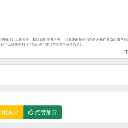
里的海洋】上传分享，权益归制作者所有， 但最终的版权仍然是原曲作者或所属单位
位你可以选择强制【
下架此谱
】或【
与制谱者分享权益
】。
无用减分
点赞加分