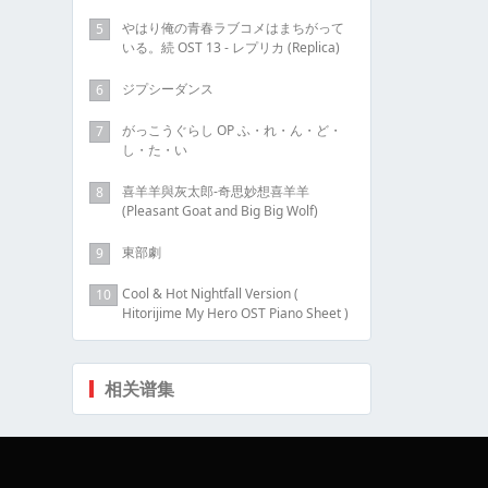
やはり俺の青春ラブコメはまちがって
5
いる。続 OST 13 - レプリカ (Replica)
ジプシーダンス
6
がっこうぐらし OP ふ・れ・ん・ど・
7
し・た・い
喜羊羊與灰太郎-奇思妙想喜羊羊
8
(Pleasant Goat and Big Big Wolf)
東部劇
9
Cool & Hot Nightfall Version (
10
Hitorijime My Hero OST Piano Sheet )
相关谱集